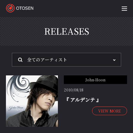
OTOSEN
RELEASES
John-Hoon
2010/08/18
『 アルデンテ 』
VIEW MORE