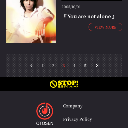
2008/10/01
『 You are not alone 』
VIEW MORE
＞
1
2
3
4
5
＜
Company
Privacy Policy